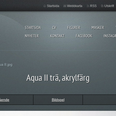
Startsida
Webbkarta
RSS
Utskrift
STARTSIDA
CV
FIGURER
MASKER
NYHETER
KONTAKT
FACEBOOK
INSTAG
a II.jpg
Aqua II trä, akrylfärg
ående
Bildspel