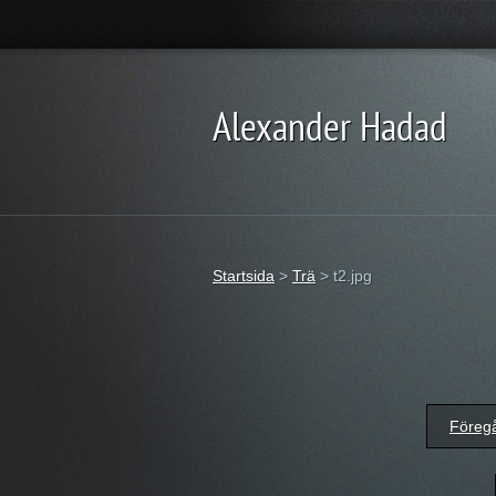
Alexander Hadad
Startsida
>
Trä
>
t2.jpg
Föreg