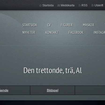
Startsida
Webbkarta
RSS
Utskrift
STARTSIDA
CV
FIGURER
MASKER
NYHETER
KONTAKT
FACEBOOK
INSTAG
Den trettonde, trä, Al
ående
Bildspel