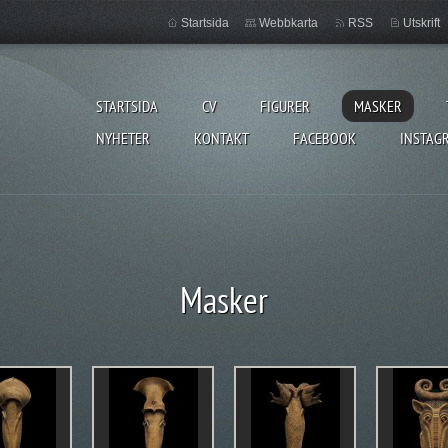
Startsida
Webbkarta
RSS
Utskrift
STARTSIDA
CV
FIGURER
MASKER
NYHETER
KONTAKT
FACEBOOK
INSTAG
Masker