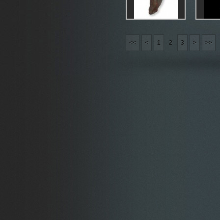
<<
<
1
2
3
>
>>